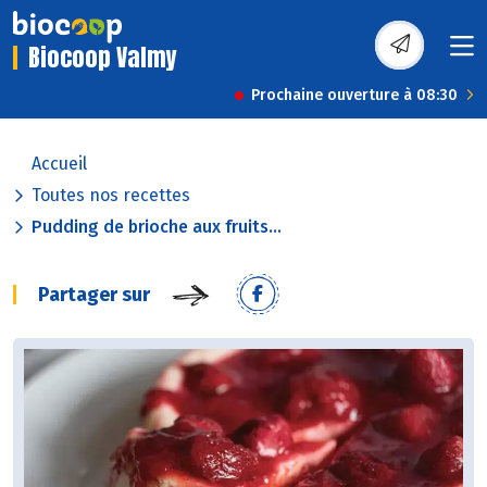
Biocoop Valmy
Prochaine ouverture à 08:30
Accueil
Toutes nos recettes
Pudding de brioche aux fruits...
Partager sur