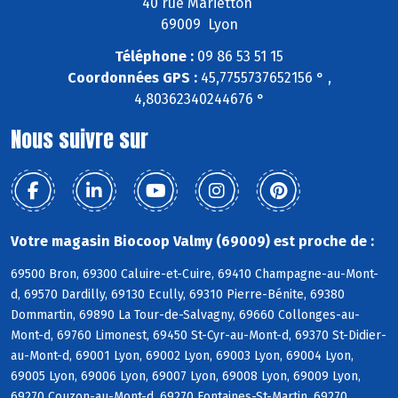
40 rue Marietton
69009 Lyon
Téléphone :
09 86 53 51 15
Coordonnées GPS :
45,7755737652156 ° ,
4,80362340244676 °
Nous suivre sur
Votre magasin Biocoop Valmy (69009) est proche de :
69500 Bron, 69300 Caluire-et-Cuire, 69410 Champagne-au-Mont-
d, 69570 Dardilly, 69130 Ecully, 69310 Pierre-Bénite, 69380
Dommartin, 69890 La Tour-de-Salvagny, 69660 Collonges-au-
Mont-d, 69760 Limonest, 69450 St-Cyr-au-Mont-d, 69370 St-Didier-
au-Mont-d, 69001 Lyon, 69002 Lyon, 69003 Lyon, 69004 Lyon,
69005 Lyon, 69006 Lyon, 69007 Lyon, 69008 Lyon, 69009 Lyon,
69270 Couzon-au-Mont-d, 69270 Fontaines-St-Martin, 69270