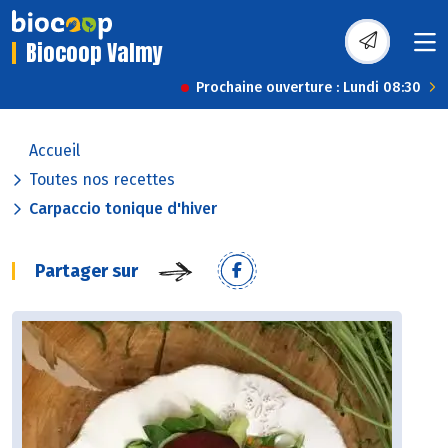
Biocoop Valmy
Prochaine ouverture : Lundi 08:30
Accueil
Toutes nos recettes
Carpaccio tonique d'hiver
Partager sur