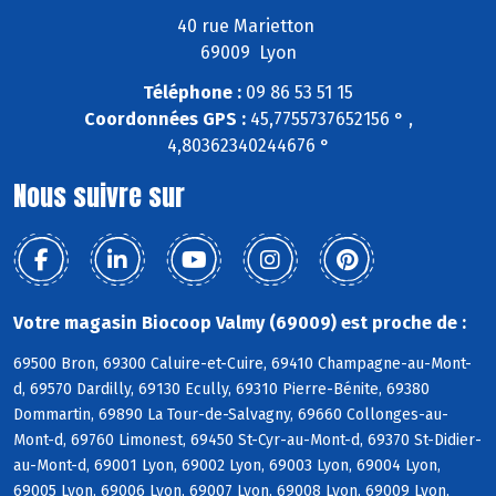
40 rue Marietton
69009 Lyon
Téléphone :
09 86 53 51 15
Coordonnées GPS :
45,7755737652156 ° ,
4,80362340244676 °
Nous suivre sur
Votre magasin Biocoop Valmy (69009) est proche de :
69500 Bron, 69300 Caluire-et-Cuire, 69410 Champagne-au-Mont-
d, 69570 Dardilly, 69130 Ecully, 69310 Pierre-Bénite, 69380
Dommartin, 69890 La Tour-de-Salvagny, 69660 Collonges-au-
Mont-d, 69760 Limonest, 69450 St-Cyr-au-Mont-d, 69370 St-Didier-
au-Mont-d, 69001 Lyon, 69002 Lyon, 69003 Lyon, 69004 Lyon,
69005 Lyon, 69006 Lyon, 69007 Lyon, 69008 Lyon, 69009 Lyon,