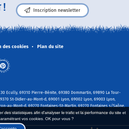
 !
Inscription newsletter
n des cookies
Plan du site
30 Ecully, 69310 Pierre-Bénite, 69380 Dommartin, 69890 La Tour-
9370 St-Didier-au-Mont-d, 69001 Lyon, 69002 Lyon, 69003 Lyon,
on-au-Mont-d, 69270 Fontaines-St-Martin, 69270 Fontaines s/Saône,
d, 69600 Oullins, 69140 Rillieux-la-Pape, 69580 Sathonay-Camp
 des statistiques afin d'analyser le trafic et la performance du site et
paramétrant vos cookies. OK pour vous ?
'accepte