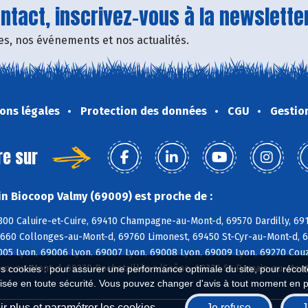
tact, inscrivez-vous à la newsletter
fres, nos événements et nos actualités.
ons légales
Protection des données
CGU
Gestio
re sur
n Biocoop Valmy (69009) est proche de :
300 Caluire-et-Cuire, 69410 Champagne-au-Mont-d, 69570 Dardilly, 691
9660 Collonges-au-Mont-d, 69760 Limonest, 69450 St-Cyr-au-Mont-d, 6
005 Lyon, 69006 Lyon, 69007 Lyon, 69008 Lyon, 69009 Lyon, 69270 Couz
ux-au-Mont-d, 69270 Rochetaillée s/Saône, 69270 St-Romain-au-Mont-
es cookies : pour assurer une performance optimale du site, pour récolter
isée en toute sécurité. Vous pouvez changer d'avis à tout moment en 
r plus et paramétrer les cookies
Je refuse
J