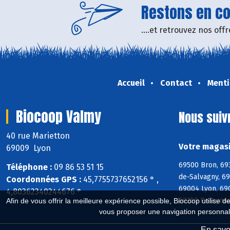
Restons en con
....et retrouvez nos of
Accueil
Contact
Menti
Biocoop Valmy
Nous suiv
40 rue Marietton
Votre magasi
69009 Lyon
69500 Bron, 69
Téléphone :
09 86 53 51 15
de-Salvagny, 6
Coordonnées GPS :
45,7755737652156 ° ,
69004 Lyon, 69
4,80362340244676 °
69250 Poleymie
Afin de vous offrir la meilleure expérience possible, Biocoop utilise d
vous proposer une navigation personnal
En savoi