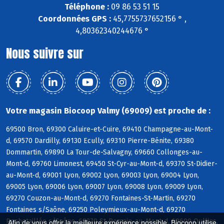
Téléphone :
09 86 53 51 15
Coordonnées GPS :
45,7755737652156 ° ,
4,80362340244676 °
Nous suivre sur
Votre magasin Biocoop Valmy (69009) est proche de :
69500 Bron, 69300 Caluire-et-Cuire, 69410 Champagne-au-Mont-
d, 69570 Dardilly, 69130 Ecully, 69310 Pierre-Bénite, 69380
Dommartin, 69890 La Tour-de-Salvagny, 69660 Collonges-au-
Mont-d, 69760 Limonest, 69450 St-Cyr-au-Mont-d, 69370 St-Didier-
au-Mont-d, 69001 Lyon, 69002 Lyon, 69003 Lyon, 69004 Lyon,
69005 Lyon, 69006 Lyon, 69007 Lyon, 69008 Lyon, 69009 Lyon,
69270 Couzon-au-Mont-d, 69270 Fontaines-St-Martin, 69270
Fontaines s/Saône, 69250 Poleymieux-au-Mont-d, 69270
Rochetaillée s/Saône, 69270 St-Romain-au-Mont-d, 69600 Oullins,
Afin de vous offrir la meilleure expérience possible, Biocoop utilise