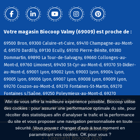
Votre magasin Biocoop Valmy (69009) est proche de :
69500 Bron, 69300 Caluire-et-Cuire, 69410 Champagne-au-Mont-
d, 69570 Dardilly, 69130 Ecully, 69310 Pierre-Bénite, 69380
Dommartin, 69890 La Tour-de-Salvagny, 69660 Collonges-au-
Mont-d, 69760 Limonest, 69450 St-Cyr-au-Mont-d, 69370 St-Didier-
au-Mont-d, 69001 Lyon, 69002 Lyon, 69003 Lyon, 69004 Lyon,
69005 Lyon, 69006 Lyon, 69007 Lyon, 69008 Lyon, 69009 Lyon,
69270 Couzon-au-Mont-d, 69270 Fontaines-St-Martin, 69270
Fontaines s/Saône, 69250 Poleymieux-au-Mont-d, 69270
Rochetaillée s/Saône, 69270 St-Romain-au-Mont-d, 69600 Oullins,
Afin de vous offrir la meilleure expérience possible, Biocoop utilise
69140 Rillieux-la-Pape, 69580 Sathonay-Camp
des cookies : pour assurer une performance optimale du site, pour
récolter des statistiques afin d'analyser le trafic et la performance
du site et vous proposer une navigation personnalisée en toute
sécurité. Vous pouvez changer d'avis à tout moment en
Biocoop.fr
Le réseau Biocoop
paramétrant vos cookies. OK pour vous ?
Copyright Biocoop 2026