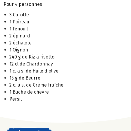
Pour 4 personnes
3 Carotte
1 Poireau
1 Fenouil
2 épinard
2 échalote
1 Oignon
240 g de Riz à risotto
12 cl de Chardonnay
1 c. à s. de Huile d'olive
15 g de Beurre
2 c. à s. de Crème fraîche
1 Buche de chèvre
Persil