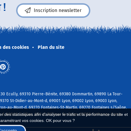
 !
Inscription newsletter
n des cookies
Plan du site
30 Ecully, 69310 Pierre-Bénite, 69380 Dommartin, 69890 La Tour-
9370 St-Didier-au-Mont-d, 69001 Lyon, 69002 Lyon, 69003 Lyon,
on-au-Mont-d, 69270 Fontaines-St-Martin, 69270 Fontaines s/Saône,
d, 69600 Oullins, 69140 Rillieux-la-Pape, 69580 Sathonay-Camp
 des statistiques afin d'analyser le trafic et la performance du site et
paramétrant vos cookies. OK pour vous ?
'accepte