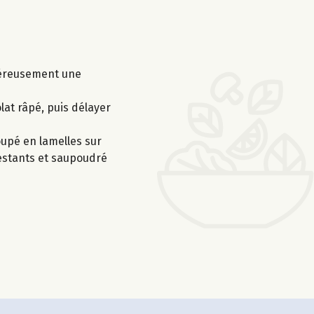
énéreusement une
lat râpé, puis délayer
oupé en lamelles sur
 restants et saupoudré