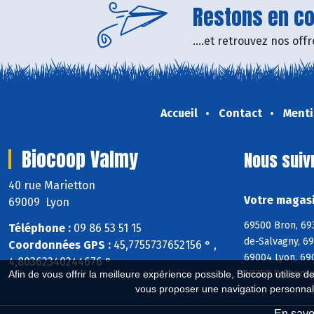
Restons en con
....et retrouvez nos of
Accueil
Contact
Menti
Biocoop Valmy
Nous suiv
40 rue Marietton
Votre magasi
69009 Lyon
69500 Bron, 69
Téléphone :
09 86 53 51 15
de-Salvagny, 6
Coordonnées GPS :
45,7755737652156 ° ,
69004 Lyon, 69
4,80362340244676 °
69250 Poleymie
Afin de vous offrir la meilleure expérience possible, Biocoop utilise d
vous proposer une navigation personnal
En savoi