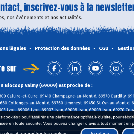
tact, inscrivez-vous à la newsletter
fres, nos événements et nos actualités.
ons légales
Protection des données
CGU
Gestio
re sur
n Biocoop Valmy (69009) est proche de :
300 Caluire-et-Cuire, 69410 Champagne-au-Mont-d, 69570 Dardilly, 691
9660 Collonges-au-Mont-d, 69760 Limonest, 69450 St-Cyr-au-Mont-d, 6
005 Lyon, 69006 Lyon, 69007 Lyon, 69008 Lyon, 69009 Lyon, 69270 Couz
ux-au-Mont-d, 69270 Rochetaillée s/Saône, 69270 St-Romain-au-Mont-
es cookies : pour assurer une performance optimale du site, pour récolter
isée en toute sécurité. Vous pouvez changer d'avis à tout moment en 
r plus et paramétrer les cookies
Je refuse
J