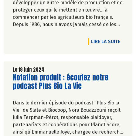
développer un autre modèle de production et de
protéger ceux qui le mettent en œuvre... à
commencer par les agriculteurs bio français.
Depuis 1986, nous n'avons jamais cessé de les
défendre. Logique car eux... c'est nous ! Nos
Paysan.ne.s Associé.e.s font partie intégrante de
DE L'A
LIRE LA SUITE
notre réseau.
Paysans, magasins, salariés, consommateurs,
tous derrière une Bio Paysanne Française de
qualité !
Le 18 juin 2024
Lire la suite de l'article
Notation produit : écoutez notre
podcast Plus Bio La Vie
Dans le dernier épisode du podcast "Plus Bio la
Vie" de Slate et Biocoop, Nora Bouazzouni reçoit
Julia Terpman-Pérot, responsable plaidoyer,
partenariats et coopérations pour Planet Score,
ainsi qu'Emmanuelle Joye, chargée de recherche