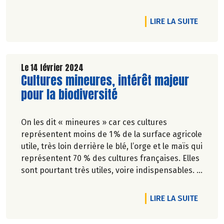
et développement chez Biocoop.
DE L'A
LIRE LA SUITE
Le 14 février 2024
Lire la suite de l'article
Cultures mineures, intérêt majeur
pour la biodiversité
On les dit « mineures » car ces cultures
représentent moins de 1 % de la surface agricole
utile, très loin derrière le blé, l’orge et le maïs qui
représentent 70 % des cultures françaises. Elles
sont pourtant très utiles, voire indispensables.
Par Marie-Pierre Chavel
DE L'A
LIRE LA SUITE