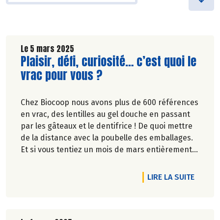
Le 5 mars 2025
Lire la suite de l'article
Plaisir, défi, curiosité… c’est quoi le
vrac pour vous ?
Chez Biocoop nous avons plus de 600 références
en vrac, des lentilles au gel douche en passant
par les gâteaux et le dentifrice ! De quoi mettre
de la distance avec la poubelle des emballages.
Et si vous tentiez un mois de mars entièrement
en vrac ?
DE L'A
LIRE LA SUITE