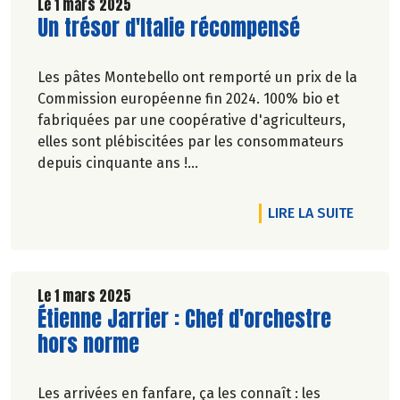
Le 1 mars 2025
Lire la suite de l'article
Un trésor d'Italie récompensé
Les pâtes Montebello ont remporté un prix de la
Commission européenne fin 2024. 100% bio et
fabriquées par une coopérative d'agriculteurs,
elles sont plébiscitées par les consommateurs
depuis cinquante ans !
Véronique Bourfe-Rivière.
DE L'A
LIRE LA SUITE
Le 1 mars 2025
Lire la suite de l'article
Étienne Jarrier : Chef d'orchestre
hors norme
Les arrivées en fanfare, ça les connaît : les