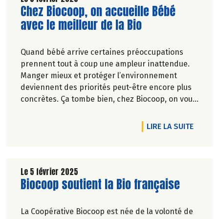
Lire la suite de l'article
Chez Biocoop, on accueille Bébé
avec le meilleur de la Bio
Quand bébé arrive certaines préoccupations
prennent tout à coup une ampleur inattendue.
Manger mieux et protéger l’environnement
deviennent des priorités peut-être encore plus
concrètes. Ça tombe bien, chez Biocoop, on vous
propose le meilleur pour les bébés et leurs
parents.
DE L'A
LIRE LA SUITE
Le 5 février 2025
Lire la suite de l'article
Biocoop soutient la Bio française
La Coopérative Biocoop est née de la volonté de