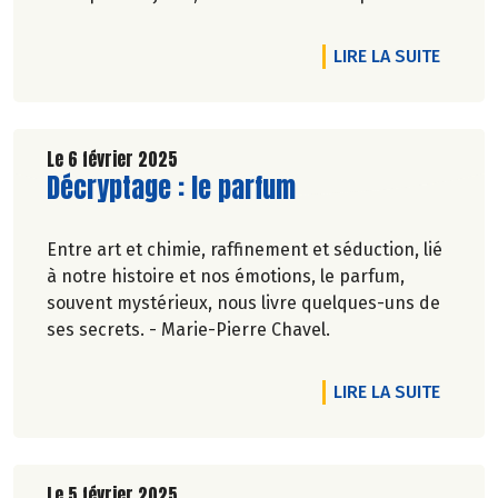
carbone et la préservation de
l’environnement. Parce que manger des produits
DE L'A
LIRE LA SUITE
de qualité rime avec respect de la saisonnalité,
Biocoop a élaboré un calendrier de saisonnalité
pour ses fruits et légumes bio.
Découvrez celui de Mars 2025 !
Le 6 février 2025
Lire la suite de l'article
Décryptage : le parfum
Entre art et chimie, raffinement et séduction, lié
à notre histoire et nos émotions, le parfum,
souvent mystérieux, nous livre quelques-uns de
ses secrets. - Marie-Pierre Chavel.
DE L'A
LIRE LA SUITE
Le 5 février 2025