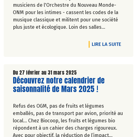
musiciens de l'Orchestre du Nouveau Monde-
ONM pour les intimes - cassent les codes de la
musique classique et militent pour une société
plus juste et écologique. Loin des salles
prestigieuses, c'est dans la rue qu'ils font
résonner un vent de jeunesse et de révolution
DE L'A
LIRE LA SUITE
avec leurs notes insolentes. Rencontre avec leur
chef d'orchestre.
Du 27 février au 31 mars 2025
Lire la suite de l'article
Découvrez notre calendrier de
saisonnalité de Mars 2025 !
Refus des OGM, pas de fruits et légumes
emballés, pas de transport par avion, priorité au
local… Chez Biocoop, les fruits et légumes bio
répondent à un cahier des charges rigoureux.
Avec pour objectif, la réduction de l’impact