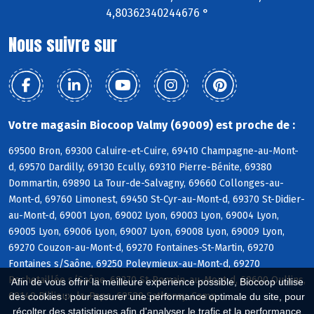
4,80362340244676 °
Nous suivre sur
Votre magasin Biocoop Valmy (69009) est proche de :
69500 Bron, 69300 Caluire-et-Cuire, 69410 Champagne-au-Mont-
d, 69570 Dardilly, 69130 Ecully, 69310 Pierre-Bénite, 69380
Dommartin, 69890 La Tour-de-Salvagny, 69660 Collonges-au-
Mont-d, 69760 Limonest, 69450 St-Cyr-au-Mont-d, 69370 St-Didier-
au-Mont-d, 69001 Lyon, 69002 Lyon, 69003 Lyon, 69004 Lyon,
69005 Lyon, 69006 Lyon, 69007 Lyon, 69008 Lyon, 69009 Lyon,
69270 Couzon-au-Mont-d, 69270 Fontaines-St-Martin, 69270
Fontaines s/Saône, 69250 Poleymieux-au-Mont-d, 69270
Rochetaillée s/Saône, 69270 St-Romain-au-Mont-d, 69600 Oullins,
Afin de vous offrir la meilleure expérience possible, Biocoop utilise
69140 Rillieux-la-Pape, 69580 Sathonay-Camp
des cookies : pour assurer une performance optimale du site, pour
récolter des statistiques afin d'analyser le trafic et la performance