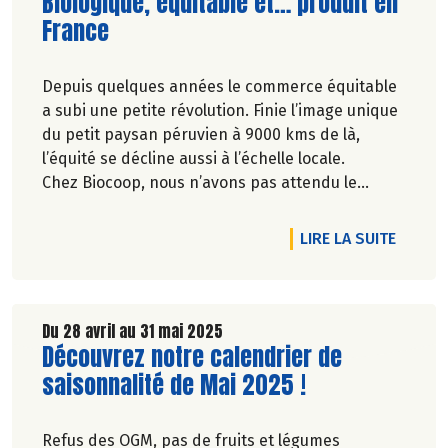
Lire la suite de l'article
Biologique, équitable et… produit en
France
Depuis quelques années le commerce équitable
a subi une petite révolution. Finie l’image unique
du petit paysan péruvien à 9000 kms de là,
l’équité se décline aussi à l’échelle locale.
Chez Biocoop, nous n’avons pas attendu le
changement de définition officiel pour soutenir
nos paysan.ne.s français.e.s ! Ensemble,
DE L'A
LIRE LA SUITE
soutenons un commerce plus juste
Du 28 avril au 31 mai 2025
Lire la suite de l'article
Découvrez notre calendrier de
saisonnalité de Mai 2025 !
Refus des OGM, pas de fruits et légumes