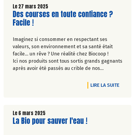
Découvrez celui d'Avril 2025 !
Le 27 mars 2025
Lire la suite de l'article
Des courses en toute confiance ?
Facile !
Imaginez si consommer en respectant ses
valeurs, son environnement et sa santé était
facile… un rêve ? Une réalité chez Biocoop !
Ici nos produits sont tous sortis grands gagnants
après avoir été passés au crible de nos
exigences. De vrais champions !
DE L'A
LIRE LA SUITE
Le 6 mars 2025
Lire la suite de l'article
La Bio pour sauver l'eau !