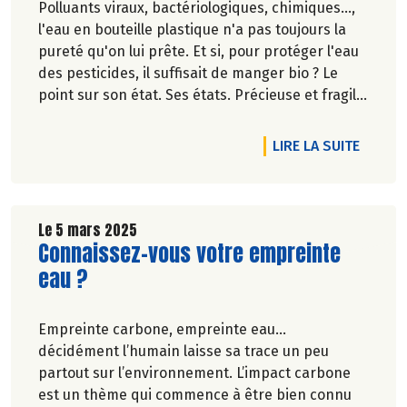
Polluants viraux, bactériologiques, chimiques...,
l'eau en bouteille plastique n'a pas toujours la
pureté qu'on lui prête. Et si, pour protéger l'eau
des pesticides, il suffisait de manger bio ? Le
point sur son état. Ses états. Précieuse et fragile,
invisible, elle est partout. Face au changement
climatique, le temps ne serait-il pas venu de
DE L'AR
LIRE LA SUITE
réenchanter l'eau ?
Pascale Solana.
Le 5 mars 2025
Lire la suite de l'article
Connaissez-vous votre empreinte
eau ?
Empreinte carbone, empreinte eau…
décidément l’humain laisse sa trace un peu
partout sur l’environnement. L’impact carbone
est un thème qui commence à être bien connu