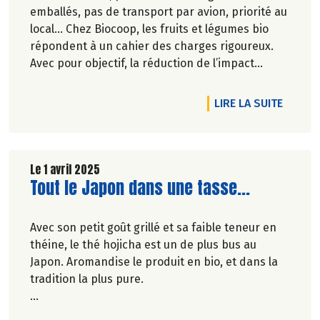
emballés, pas de transport par avion, priorité au
local… Chez Biocoop, les fruits et légumes bio
répondent à un cahier des charges rigoureux.
Avec pour objectif, la réduction de l’impact
carbone et la préservation de
l’environnement. Parce que manger des produits
DE L'A
LIRE LA SUITE
de qualité rime avec respect de la saisonnalité,
Biocoop a élaboré un calendrier de saisonnalité
pour ses fruits et légumes bio.
Découvrez celui de Mai 2025 !
Le 1 avril 2025
Lire la suite de l'article
Tout le Japon dans une tasse...
Avec son petit goût grillé et sa faible teneur en
théine, le thé hojicha est un de plus bus au
Japon. Aromandise le produit en bio, et dans la
tradition la plus pure.
Véronique Bourfe-Rivière.