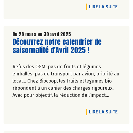
DE L'A
LIRE LA SUITE
Du 28 mars au 30 avril 2025
Lire la suite de l'article
Découvrez notre calendrier de
saisonnalité d'Avril 2025 !
Refus des OGM, pas de fruits et légumes
emballés, pas de transport par avion, priorité au
local… Chez Biocoop, les fruits et légumes bio
répondent à un cahier des charges rigoureux.
Avec pour objectif, la réduction de l’impact
carbone et la préservation de
l’environnement. Parce que manger des produits
DE L'A
LIRE LA SUITE
de qualité rime avec respect de la saisonnalité,
Biocoop a élaboré un calendrier de saisonnalité
pour ses fruits et légumes bio.