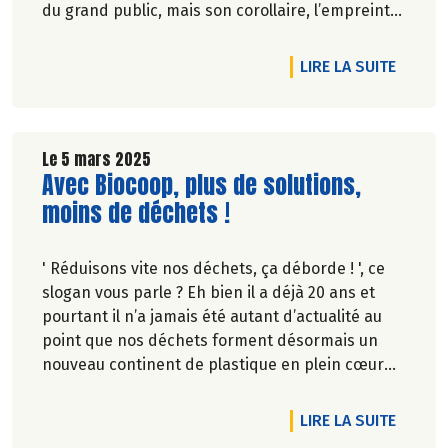
du grand public, mais son corollaire, l’empreinte
eau, pas encore assez.
Chez Biocoop on vous explique concrètement ce
DE L'A
LIRE LA SUITE
que cela implique dans notre alimentation et en
quoi c’est important de préserver nos
ressources en eau.
Le 5 mars 2025
Lire la suite de l'article
Avec Biocoop, plus de solutions,
moins de déchets !
' Réduisons vite nos déchets, ça déborde ! ', ce
slogan vous parle ? Eh bien il a déjà 20 ans et
pourtant il n’a jamais été autant d’actualité au
point que nos déchets forment désormais un
nouveau continent de plastique en plein cœur
de l’océan.
Découvrez nos solutions pour des courses zéro
DE L'A
LIRE LA SUITE
déchets faciles et avec goût !