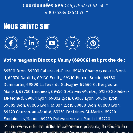
Coordonnées GPS :
45,7755737652156 ° ,
4,80362340244676 °
Nous suivre sur
Votre magasin Biocoop Valmy (69009) est proche de :
69500 Bron, 69300 Caluire-et-Cuire, 69410 Champagne-au-Mont-
d, 69570 Dardilly, 69130 Ecully, 69310 Pierre-Bénite, 69380
Dommartin, 69890 La Tour-de-Salvagny, 69660 Collonges-au-
Mont-d, 69760 Limonest, 69450 St-Cyr-au-Mont-d, 69370 St-Didier-
au-Mont-d, 69001 Lyon, 69002 Lyon, 69003 Lyon, 69004 Lyon,
69005 Lyon, 69006 Lyon, 69007 Lyon, 69008 Lyon, 69009 Lyon,
69270 Couzon-au-Mont-d, 69270 Fontaines-St-Martin, 69270
Fontaines s/Saône, 69250 Poleymieux-au-Mont-d, 69270
Rochetaillée s/Saône, 69270 St-Romain-au-Mont-d, 69600 Oullins,
Afin de vous offrir la meilleure expérience possible, Biocoop utilise
69140 Rillieux-la-Pape, 69580 Sathonay-Camp
des cookies : pour assurer une performance optimale du site, pour