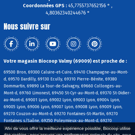
Coordonnées GPS :
45,7755737652156 ° ,
4,80362340244676 °
Nous suivre sur
Votre magasin Biocoop Valmy (69009) est proche de :
69500 Bron, 69300 Caluire-et-Cuire, 69410 Champagne-au-Mont-
d, 69570 Dardilly, 69130 Ecully, 69310 Pierre-Bénite, 69380
Dommartin, 69890 La Tour-de-Salvagny, 69660 Collonges-au-
Mont-d, 69760 Limonest, 69450 St-Cyr-au-Mont-d, 69370 St-Didier-
au-Mont-d, 69001 Lyon, 69002 Lyon, 69003 Lyon, 69004 Lyon,
69005 Lyon, 69006 Lyon, 69007 Lyon, 69008 Lyon, 69009 Lyon,
69270 Couzon-au-Mont-d, 69270 Fontaines-St-Martin, 69270
Fontaines s/Saône, 69250 Poleymieux-au-Mont-d, 69270
Rochetaillée s/Saône, 69270 St-Romain-au-Mont-d, 69600 Oullins,
Afin de vous offrir la meilleure expérience possible, Biocoop utilise
69140 Rillieux-la-Pape, 69580 Sathonay-Camp
des cookies : pour assurer une performance optimale du site, pour