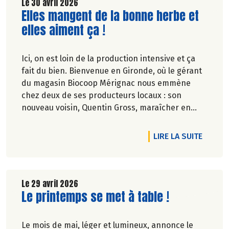
Le 30 avril 2026
Lire la suite de l'article
Elles mangent de la bonne herbe et
elles aiment ça !
Ici, on est loin de la production intensive et ça
fait du bien. Bienvenue en Gironde, où le gérant
du magasin Biocoop Mérignac nous emmène
chez deux de ses producteurs locaux : son
nouveau voisin, Quentin Gross, maraîcher en
ville, et l'incontournable ferme familiale des
Jarouilles en polyculture-élevage, près de
DE L'A
LIRE LA SUITE
Libourne, où Uppercut le bouc nous accueille.
Deux modèles d'agriculture paysanne bien
campés dans leur terre. Allez, go !
Le 29 avril 2026
Lire la suite de l'article
Le printemps se met à table !
Pascale Solana.
Le mois de mai, léger et lumineux, annonce le