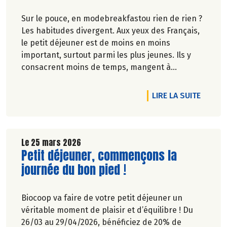
Sur le pouce, en modebreakfastou rien de rien ?
Les habitudes divergent. Aux yeux des Français,
le petit déjeuner est de moins en moins
important, surtout parmi les plus jeunes. Ils y
consacrent moins de temps, mangent à
l'extérieur ou pas du tout.
DE L'A
LIRE LA SUITE
Véronique Bourfe-Rivière.
Le 25 mars 2026
Lire la suite de l'article
Petit déjeuner, commençons la
journée du bon pied !
Biocoop va faire de votre petit déjeuner un
véritable moment de plaisir et d’équilibre ! Du
26/03 au 29/04/2026, bénéficiez de 20% de