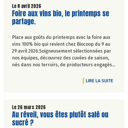
Le 8 avril 2026
Lire la suite de l'article
Foire aux vins bio, le printemps se
partage.
Place aux goûts du printemps avec la foire aux
vins 100% bio qui revient chez Biocoop du 9 au
29 avril 2026.Soigneusement sélectionnées par
nos équipes, découvrez des cuvées de saison,
nés dans nos terroirs, de producteurs engagés
et toujours dans le respect de l’environnement.
DE L'A
LIRE LA SUITE
Le 26 mars 2026
Lire la suite de l'article
Au réveil, vous êtes plutôt salé ou
sucré ?