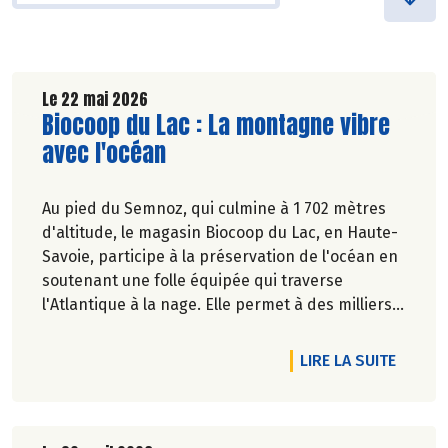
Le 22 mai 2026
Lire la suite de l'article
Biocoop du Lac : La montagne vibre
avec l'océan
Au pied du Semnoz, qui culmine à 1 702 mètres
d'altitude, le magasin Biocoop du Lac, en Haute-
Savoie, participe à la préservation de l'océan en
soutenant une folle équipée qui traverse
l'Atlantique à la nage. Elle permet à des milliers
d'enfants, partout en France, de mieux connaître
la vie marine et d'apprendre à la respecter.
DE L'A
LIRE LA SUITE
Marie-Pierre Chavel.