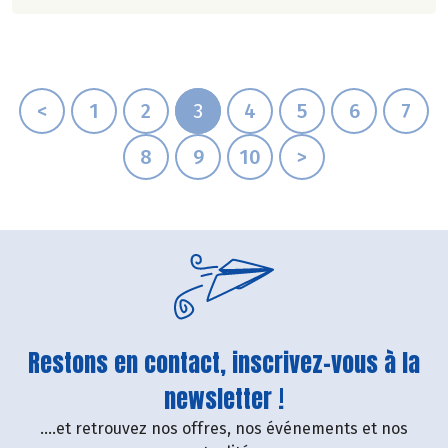
non au suremballage.
<
1
2
3
4
5
6
7
8
9
10
>
Restons en contact, inscrivez-vous à la
newsletter !
....et retrouvez nos offres, nos événements et nos