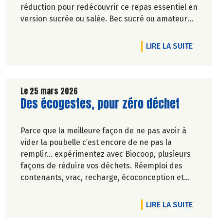
réduction pour redécouvrir ce repas essentiel en
version sucrée ou salée. Bec sucré ou amateur
de petit déjeuner salé plus complet, nous
répondons à toutes les envies et tous les modes
DE L'A
LIRE LA SUITE
de vie. Du choix, du goût, de la qualité… pour
commencer la journée, pas de compromis sur le
plaisir !
Le 25 mars 2026
Lire la suite de l'article
Des écogestes, pour zéro déchet
Parce que la meilleure façon de ne pas avoir à
vider la poubelle c’est encore de ne pas la
remplir… expérimentez avec Biocoop, plusieurs
façons de réduire vos déchets. Réemploi des
contenants, vrac, recharge, écoconception et
réduction des emballages… Biocoop est sur tous
les fronts pour réduire vos poubelles !
DE L'A
LIRE LA SUITE
En avril, plein phare sur 4 produits qui ont dit