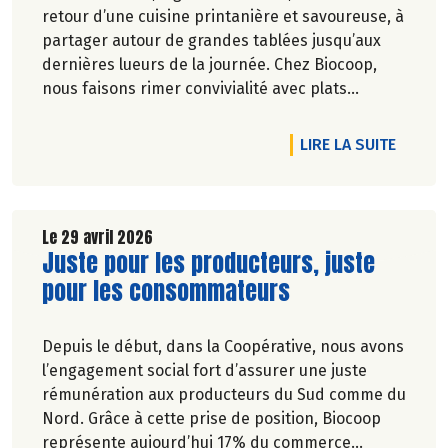
retour d’une cuisine printanière et savoureuse, à
partager autour de grandes tablées jusqu’aux
dernières lueurs de la journée. Chez Biocoop,
nous faisons rimer convivialité avec plats
équilibrés. Alors pour composer vos plats de
saison nous vous avons concocté une petite
DE L'A
LIRE LA SUITE
sélection printanière jusqu’à -20% du 30/04 au
27/05/2026. Sortez les nappes fleuries, on
s’occupe du goût !
Le 29 avril 2026
Lire la suite de l'article
Juste pour les producteurs, juste
pour les consommateurs
Depuis le début, dans la Coopérative, nous avons
l’engagement social fort d’assurer une juste
rémunération aux producteurs du Sud comme du
Nord. Grâce à cette prise de position, Biocoop
représente aujourd’hui 17% du commerce