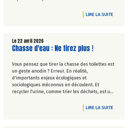
équitable en France et 68.8% des produits à
marque Biocoop sont labellisés CE.
DE L'A
LIRE LA SUITE
Le 22 avril 2026
Lire la suite de l'article
Chasse d'eau : Ne tirez plus !
Vous pensez que tirer la chasse des toilettes est
un geste anodin ? Erreur. En réalité,
d'importants enjeux écologiques et
sociologiques méconnus en découlent. Et
recycler l'urine, comme trier les déchets, est une
idée qui fait son chemin. Oups, ne tournez pas la
page, on vous explique le besoin.
DE L'AR
LIRE LA SUITE
Pascale Solana.